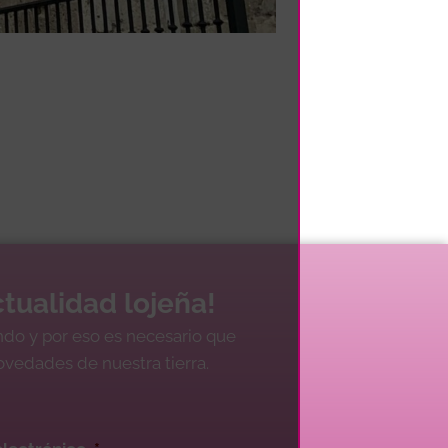
tualidad lojeña!
ndo y por eso es necesario que
novedades de nuestra tierra.