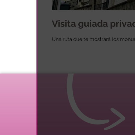
Visita guiada priva
Una ruta que te mostrará los monu