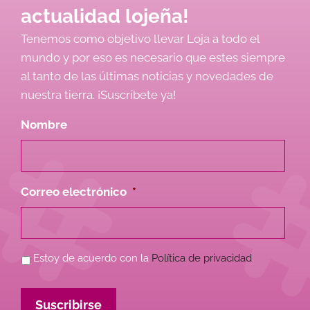
actualidad lojeña!
Tenemos como objetivo llevar Loja a todo el
mundo y por eso es necesario que estes siempre
al tanto de las últimas noticias y novedades de
nuestra tierra. ¡Suscríbete ya!
Nombre
Correo electrónico
*
Política
Estoy de acuerdo con la
Política de privacidad
de
Privacidad
*
Suscribirse