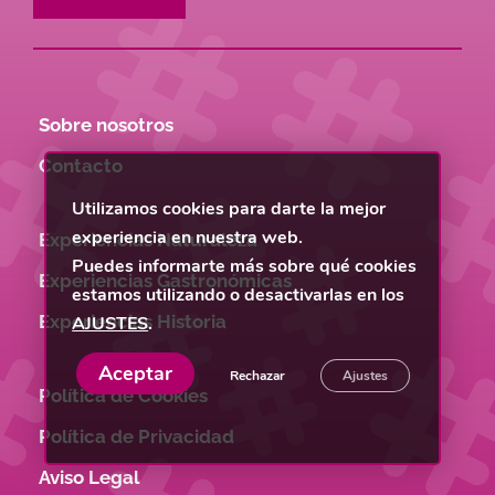
Sobre nosotros
Contacto
Utilizamos cookies para darte la mejor
experiencia en nuestra web.
Experiencias Naturaleza
Puedes informarte más sobre qué cookies
Experiencias Gastronómicas
estamos utilizando o desactivarlas en los
Experiencias Historia
AJUSTES
.
Aceptar
Rechazar
Ajustes
Política de Cookies
Política de Privacidad
Aviso Legal