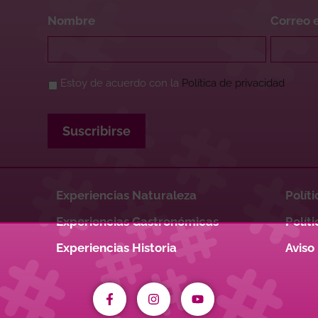
Nombre
Correo 
Política
Estoy de acuerdo con la
Política de privacidad
de
Privacidad
*
Suscribirse
Experiencias Naturaleza
Polít
Experiencias Gastronómicas
Polít
Experiencias Historia
Aviso