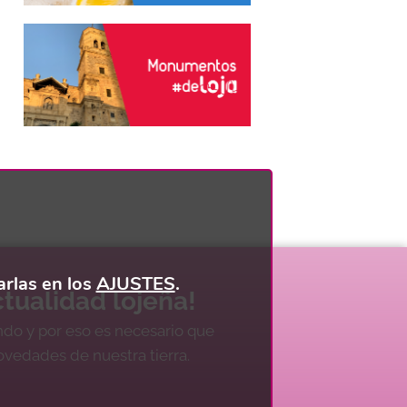
rlas en los
AJUSTES
.
tualidad lojeña!
ndo y por eso es necesario que
novedades de nuestra tierra.