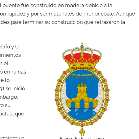
el puente fue construido en madera debido a la
 con rapidez y por ser materiales de menor coste. Aunque
ades para terminar su construcción que retrasaron la
 río y la
cimientos
n el
ó en ruinas
ue lo
1 se inició
embargo,
vo su
 actual que
rtaleza ya
El escudo de Loja tiene