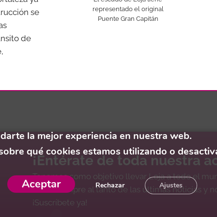
representado el original
trucción se
Puente Gran Capitán
as
ánsito de
,
 darte la mejor experiencia en nuestra web.
obre qué cookies estamos utilizando o desactiva
¡Entérate de toda nuestra ac
Tenemos como objetivo llevar Loja a todo el mu
Aceptar
Rechazar
Ajustes
estes siempre al tanto de las últimas noticias y 
¡Suscríbete ya!