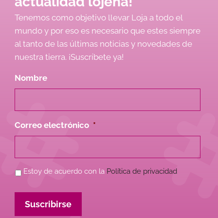
actualidad lojeña!
Tenemos como objetivo llevar Loja a todo el
mundo y por eso es necesario que estes siempre
al tanto de las últimas noticias y novedades de
nuestra tierra. ¡Suscríbete ya!
Nombre
Correo electrónico
*
Política
Estoy de acuerdo con la
Política de privacidad
de
Privacidad
*
Suscribirse